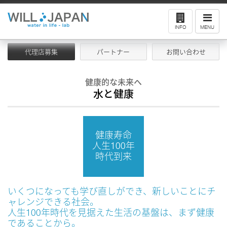
ナ
ビ
INFO
MENU
ゲ
ー
シ
ョ
代理店募集
パートナー
お問い合わせ
ン
健康的な未来へ
水と健康
健康寿命
人生100年
時代到来
いくつになっても学び直しができ、新しいことにチ
ャレンジできる社会。
人生100年時代を見据えた生活の基盤は、まず健康
であることから。