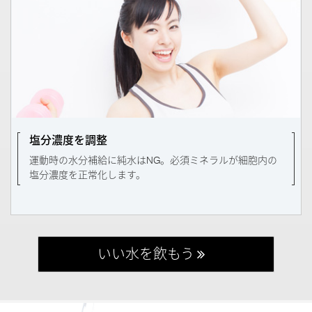
塩分濃度を調整
運動時の水分補給に純水はNG。必須ミネラルが細胞内の
塩分濃度を正常化します。
いい水を飲もう